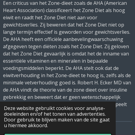
Een criticus van het Zone-dieet zoals de AHA (American
Heart Association) classificeert het Zone Diet als hoog
eiwit en raadt het Zone Diet niet aan voor
gewichtsverlies.
Zij beweren dat het Zone Diet niet op
lange termijn effectief is geworden voor gewichtsverlies.
De AHA heeft een officiële aanbevelingwaarschuwing
afgegeven tegen diëten zoals het Zone Diet.
Zij geloven
dat het Zone Diet gevaarlijk is omdat het de inname van
essentiële vitaminen en mineralen in bepaalde
voedingsmiddelen beperkt.
De AHA stelt ook dat de
eiwitverhouding in het Zone-dieet te hoog is, zelfs als de
minimale vetverhouding goed is.
Robert H. Ecker MD van
de AHA vindt de theorie van de zone dieet over insuline
gebrekkig en beweert dat er geen wetenschappelijk
bewijs is dat het hormoon insuline een grote rol speelt
Deze website gebruikt cookies voor analyse-
bij het reguleren van de gewichtsverlies.
doeleinden en/of het tonen van advertenties.
Door gebruik te blijven maken van de site gaat
u hiermee akkoord.
© 2017 - 2026 Het Zone Dieet